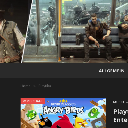
ALLGEMEIN
Home
Playtika
»
WIRTSCHAFT
MUSC1
Play
Ent