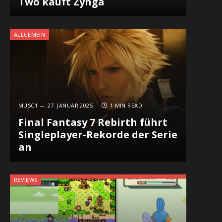
Two kauft Zynga
ALLGEMEIN
MUSC1
27. JANUAR 2025
1 MIN READ
Final Fantasy 7 Rebirth führt
Singleplayer-Rekorde der Serie
an
REVIEWS