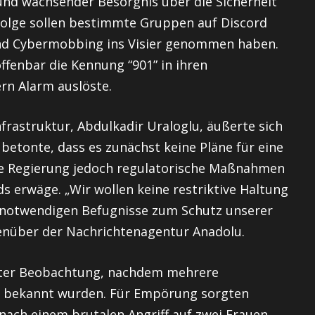
nd wachsender Besorgnis über die Sicherheit
ufolge sollen bestimmte Gruppen auf Discord
und Cybermobbing ins Visier genommen haben.
fenbar die Kennung “901” in ihren
rn Alarm auslöste.
frastruktur, Abdulkadir Uraloglu, äußerte sich
betonte, dass es zunächst keine Pläne für eine
die Regierung jedoch regulatorische Maßnahmen
s erwäge. „Wir wollen keine restriktive Haltung
e notwendigen Befugnisse zum Schutz unserer
genüber der Nachrichtenagentur Anadolu.
rfter Beobachtung, nachdem mehrere
n bekannt wurden. Für Empörung sorgten
 nach einem brutalen Angriff auf zwei Frauen