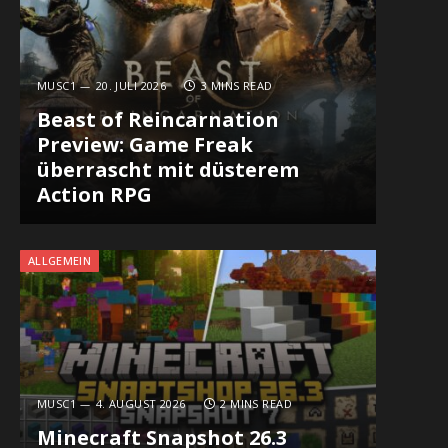
MUSC1
20. JULI 2026
3 MINS READ
Beast of Reincarnation
Preview: Game Freak
überrascht mit düsterem
Action RPG
ALLGEMEIN
MUSC1
4. AUGUST 2026
2 MINS READ
Minecraft Snapshot 26.3