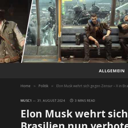
ALLGEMEIN
Home
Politik
Elon Musk wehrt sich gegen Zensur – X in Bra
»
»
MUSC1
31. AUGUST 2024
3 MINS READ
Elon Musk wehrt sich
Brasilien nun verbot