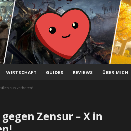
WIRTSCHAFT
GUIDES
REVIEWS
ÜBER MICH
silien nun verboten!
 gegen Zensur – X in
en!