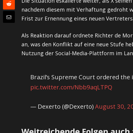
Die Situation eskalierte weiter, als X seinen
nachdem diesem mit Verhaftung gedroht wo
Frist zur Ernennung eines neuen Vertreters,
Als Reaktion darauf ordnete Richter de Mor
an, was den Konflikt auf eine neue Stufe h
Nutzung der Social-Media-Plattform im La
Brazil’s Supreme Court ordered the
pic.twitter.com/Nbb9aqLTPQ
— Dexerto (@Dexerto)
August 30, 2
Weitreichende Folgen auch 