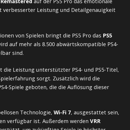
II Remastered
auf der PS5 Pro das emotionale
 verbesserter Leistung und Detailgenauigkeit
onen von Spielen bringt die PS5 Pro das
PS5
wird auf mehr als 8.500 abwärtskompatible PS4-
lbar sind.
 die Leistung unterstützter PS4- und PS5-Titel,
pielerfahrung sorgt. Zusätzlich wird die
S4-Spiele geboten, die die Auflösung dieser
bellosen Technologie,
Wi-Fi 7
, ausgestattet sein,
nen verfügbar ist. Außerdem werden
VRR
rstützt, um zukünftige Spiele in höchster