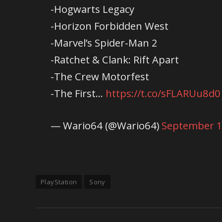
-Hogwarts Legacy
-Horizon Forbidden West
-Marvel’s Spider-Man 2
-Ratchet & Clank: Rift Apart
-The Crew Motorfest
-The First…
https://t.co/sFLARUu8d0
— Wario64 (@Wario64)
September 1
PlayStation
Sony