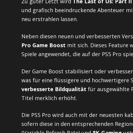
Zu guter Letzt wird
The Last of Us: Part 
und grafisch beeindruckende Abenteuer mit
neu erstrahlen lassen.
Neben diesen neuen und verbesserten Versi
Pro Game Boost
mit sich. Dieses Feature 
Spiele angewendet, die auf der PS5 Pro spie
Der Game Boost stabilisiert oder verbessert
was für eine flüssigere und hochwertigere S
verbesserte Bildqualität
für ausgewählte P
Titel merklich erhöht.
Die PS5 Pro wird auch mit der neuesten ka
sofern diese in den entsprechenden Regio
(Variable Refresh Rate) und
8K-Gaming
unte