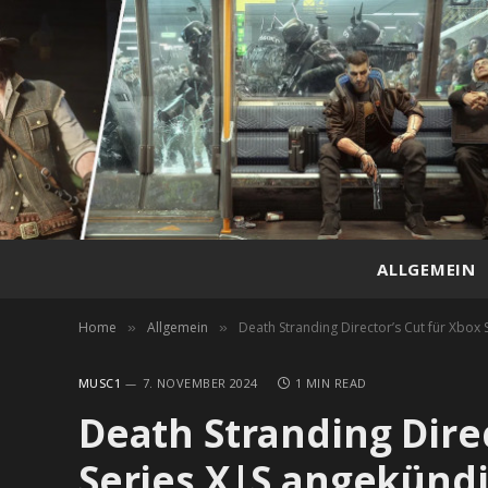
ALLGEMEIN
Home
Allgemein
Death Stranding Director’s Cut für Xbox
»
»
MUSC1
7. NOVEMBER 2024
1 MIN READ
Death Stranding Direc
Series X|S angekündi