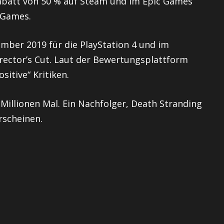
 Rabatt von 50 % auf Steam und im Epic Games
5 Games.
mber 2019 für die PlayStation 4 und im
irector’s Cut. Laut der Bewertungsplattform
sitive“ Kritiken.
5 Millionen Mal. Ein Nachfolger, Death Stranding
erscheinen.