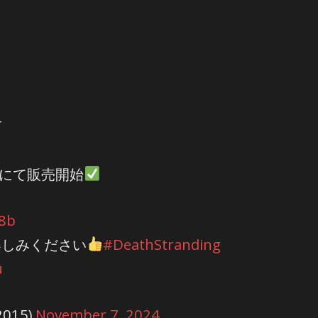
T
格にて販売開始
b8b
楽しみください
#DeathStranding
u
2015)
November 7, 2024