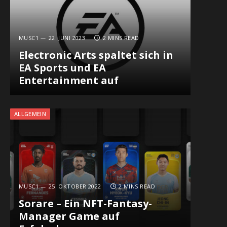
MUSC1
22. JUNI 2023
2 MINS READ
Electronic Arts spaltet sich in
EA Sports und EA
Entertainment auf
In
ALLGEMEIN
MUSC1
25. OKTOBER 2022
2 MINS READ
Sorare – Ein NFT-Fantasy-
Manager Game auf