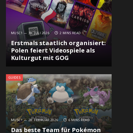
MUSC1
30. JULI 2026
2 MINS READ
Erstmals staatlich organisiert:
Polen feiert Videospiele als
Kulturgut mit GOG
GUIDES
MUSC1
28. FEBRUAR 2026
6 MINS READ
Das beste Team für Pokémon