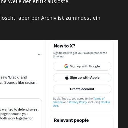
e Welle der Kritik auslöste.
löscht, aber per Archiv ist zumindest ein