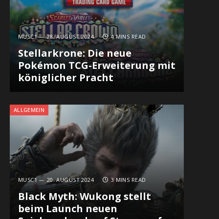
MUSC1
28. AUGUST 2024
4 MINS READ
Stellarkrone: Die neue
Pokémon TCG-Erweiterung mit
königlicher Pracht
ALLGEMEIN
MUSC1
20. AUGUST 2024
3 MINS READ
Black Myth: Wukong stellt
beim Launch neuen