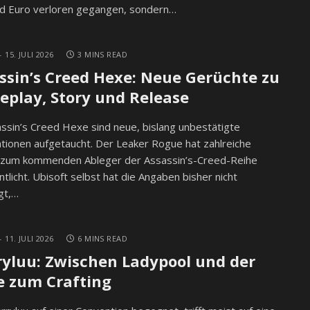
d Euro verloren gegangen, sondern…
15. JULI 2026
3 MINS READ
ssin’s Creed Hexe: Neue Gerüchte zu
play, Story und Release
ssin’s Creed Hexe sind neue, bislang unbestätigte
tionen aufgetaucht. Der Leaker Rogue hat zahlreiche
s zum kommenden Ableger der Assassin’s-Creed-Reihe
ntlicht. Ubisoft selbst hat die Angaben bisher nicht
gt,…
11. JULI 2026
6 MINS READ
yluu: Zwischen Ladypool und der
e zum Crafting