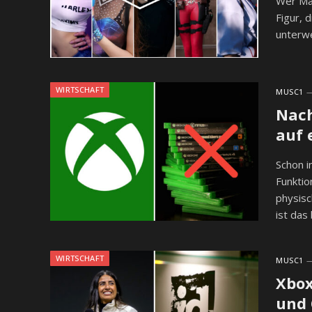
Wer Mar
Figur, 
unterwe
WIRTSCHAFT
MUSC1
Nach
auf 
Schon 
Funktio
physisc
ist das
WIRTSCHAFT
MUSC1
Xbox
und 