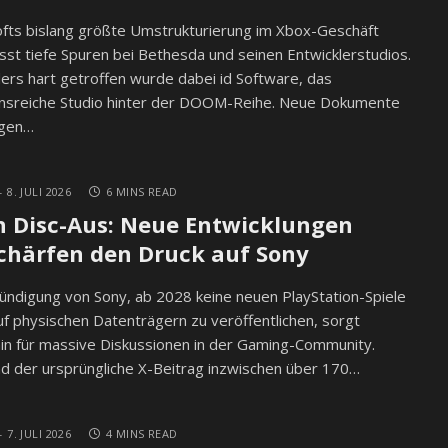
fts bislang größte Umstrukturierung im Xbox-Geschäft
ässt tiefe Spuren bei Bethesda und seinen Entwicklerstudios.
rs hart getroffen wurde dabei id Software, das
ionsreiche Studio hinter der DOOM-Reihe. Neue Dokumente
igen…
8. JULI 2026
6 MINS READ
 Disc-Aus: Neue Entwicklungen
chärfen den Druck auf Sony
ündigung von Sony, ab 2028 keine neuen PlayStation-Spiele
f physischen Datenträgern zu veröffentlichen, sorgt
in für massive Diskussionen in der Gaming-Community.
 der ursprüngliche X-Beitrag inzwischen über 170…
7. JULI 2026
4 MINS READ