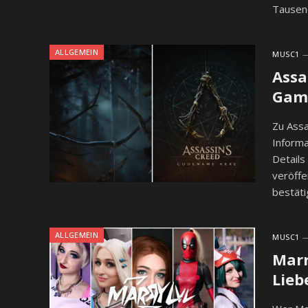
Tausen
ALLGEMEIN
MUSC1
Assa
Game
Zu Assa
Informa
Detail
veröffe
bestäti
ALLGEMEIN
MUSC1
Marr
Lieb