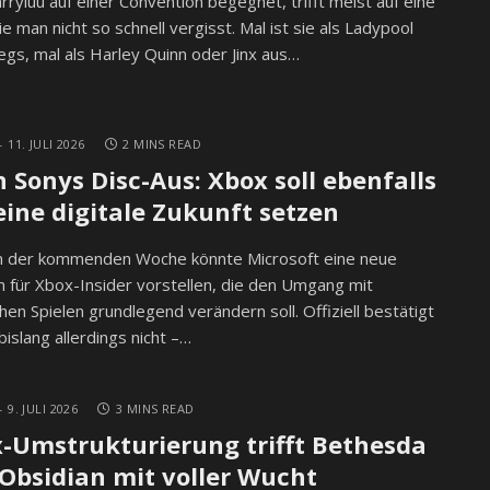
ryluu auf einer Convention begegnet, trifft meist auf eine
die man nicht so schnell vergisst. Mal ist sie als Ladypool
gs, mal als Harley Quinn oder Jinx aus…
11. JULI 2026
2 MINS READ
 Sonys Disc-Aus: Xbox soll ebenfalls
eine digitale Zukunft setzen
in der kommenden Woche könnte Microsoft eine neue
n für Xbox-Insider vorstellen, die den Umgang mit
hen Spielen grundlegend verändern soll. Offiziell bestätigt
 bislang allerdings nicht –…
9. JULI 2026
3 MINS READ
-Umstrukturierung trifft Bethesda
Obsidian mit voller Wucht