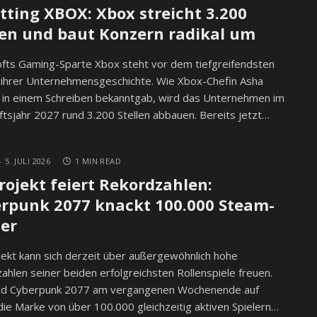
tting XBOX: Xbox streicht 3.200
len und baut Konzern radikal um
fts Gaming-Sparte Xbox steht vor dem tiefgreifendsten
ihrer Unternehmensgeschichte. Wie Xbox-Chefin Asha
 in einem Schreiben bekanntgab, wird das Unternehmen im
tsjahr 2027 rund 3.200 Stellen abbauen. Bereits jetzt…
5. JULI 2026
1 MIN READ
rojekt feiert Rekordzahlen:
rpunk 2077 knackt 100.000 Steam-
ler
ekt kann sich derzeit über außergewöhnlich hohe
zahlen seiner beiden erfolgreichsten Rollenspiele freuen.
d Cyberpunk 2077 am vergangenen Wochenende auf
ie Marke von über 100.000 gleichzeitig aktiven Spielern…