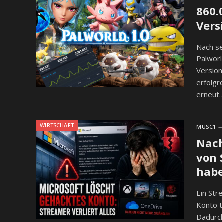
860.
Vers
Nach se
Palworl
Version
erfolgr
erneut
WIRTSCHAFT
MUSC1
Nach
von 
hab
Ein St
Konto t
Dadurch