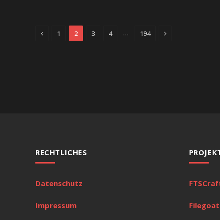
Previous
Next
…
1
2
3
4
194
RECHTLICHES
PROJEK
Datenschutz
FTSCraf
Impressum
Filegoat