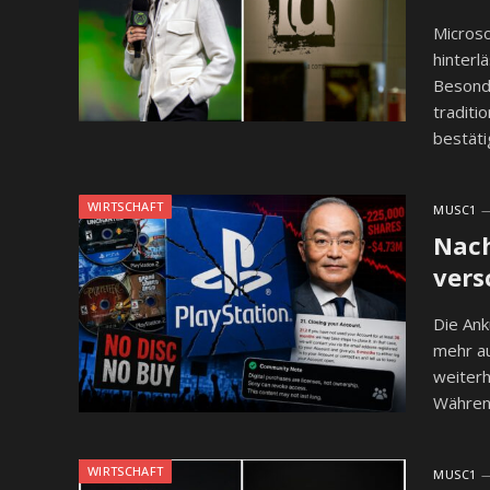
Microso
hinterl
Besonde
tradit
bestät
WIRTSCHAFT
MUSC1
Nach
vers
Die Ank
mehr au
weiterh
Während
WIRTSCHAFT
MUSC1