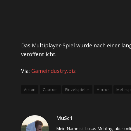
Das Multiplayer-Spiel wurde nach einer la
veröffentlicht.
Via:
Gameindustry.biz
Action
Capcom
Einzelspieler
Horror
Mehrspi
MuSc1
Mein Name ist Lukas Mehling, aber onl