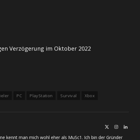
ngen Verzögerung im Oktober 2022
eler
PC
PlayStation
Survival
Xbox
X
Instagram
Linked
(Twitter)
ine kennt man mich wohl eher als MuSc1. Ich bin der Gründer