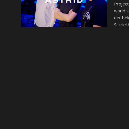
Project
world s
der bek
Sacriel