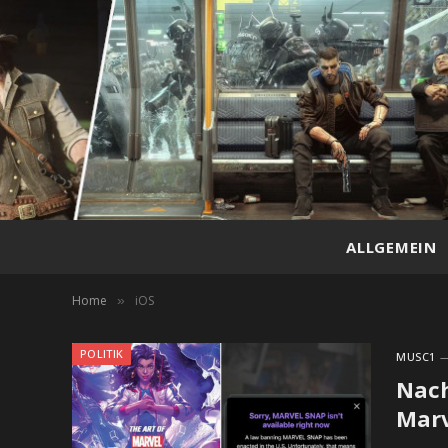
ALLGEMEIN
Home
iOS
»
POLITIK
MUSC1
Nach
Marv