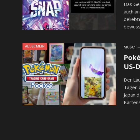
Das Ges
auch a
beliebt
bewuss
ALLGEMEIN
MUSC1
Poké
US-D
Der Lau
Tagen b
Japan d
Karten