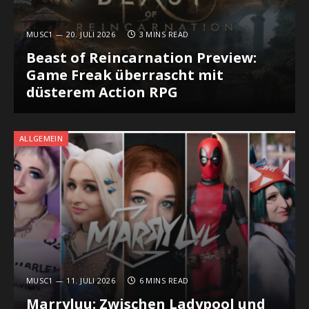
MUSC1
20. JULI 2026
3 MINS READ
Beast of Reincarnation Preview:
Game Freak überrascht mit
düsterem Action RPG
ALLGEMEIN
MUSC1
11. JULI 2026
6 MINS READ
Marryluu: Zwischen Ladypool und