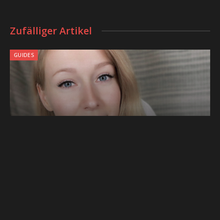
Zufälliger Artikel
GUIDES
MUSC1
23. DEZEMBER 2018
4 MINS READ
Nagelfuchs: “Meine Nägel sind eine
Leinwand für die Welt”
WIRTSCHAFT