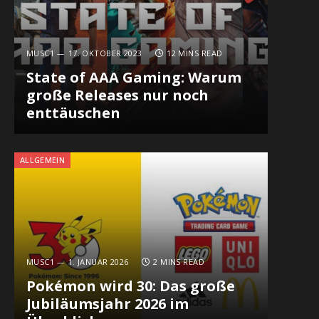
MUSC1
17. OKTOBER 2023
12 MINS READ
In
State of AAA Gaming: Warum
große Releases nur noch
enttäuschen
ALLGEMEIN
MUSC1
1. JANUAR 2026
2 MINS READ
Pokémon wird 30: Das große
Jubiläumsjahr 2026 im