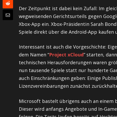
Der Zeitpunkt ist dabei kein Zufall: Im gle
wegweisenden Gerichtsurteils gegen Google 
Xbox-App ein. Xbox-Präsidentin Sarah Bond
Spiele direkt über die Android-App kaufen 
Interessant ist auch die Vorgeschichte: Eig
dem Namen “
Project xCloud
” starten, dan
technischen Herausforderungen waren größ
nun tausende Spiele statt nur hunderte Gam
auch Einschränkungen geben: Einige Publis
Lizenzvereinbarungen zunächst zurückhalt
Microsoft bastelt übrigens auch an einem
Dieser wird anfangs Angebote und In-Game-
folgen. Die Tests laufen bereits auf Hochto