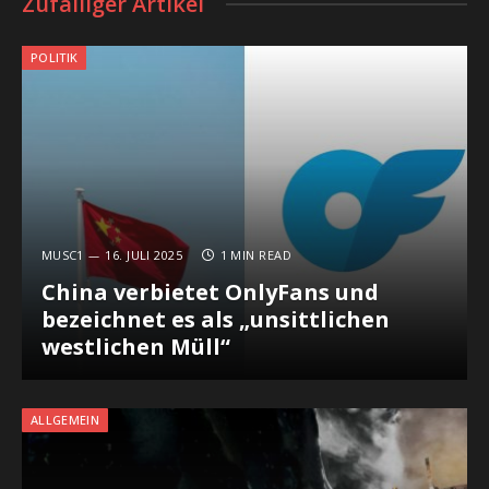
Zufälliger Artikel
POLITIK
MUSC1
16. JULI 2025
1 MIN READ
China verbietet OnlyFans und
bezeichnet es als „unsittlichen
westlichen Müll“
ALLGEMEIN