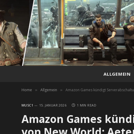
ALLGEMEIN
Home
Allgemein
Amazon Games kündigt Serverabschaltu
»
»
MUSC1
15. JANUAR 2026
1 MIN READ
Amazon Games kündi
von New World: Aet