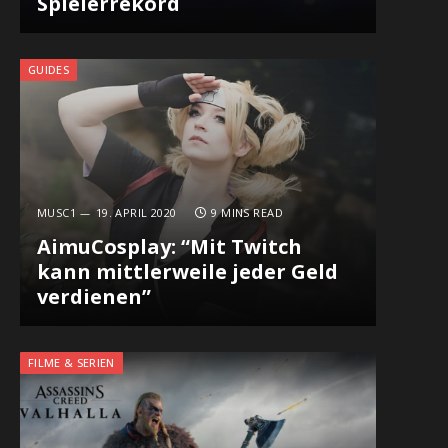
Spielerrekord
GUIDES
MUSC1
19. APRIL 2020
9 MINS READ
AimuCosplay: “Mit Twitch
kann mittlerweile jeder Geld
verdienen”
FILME & SERIEN